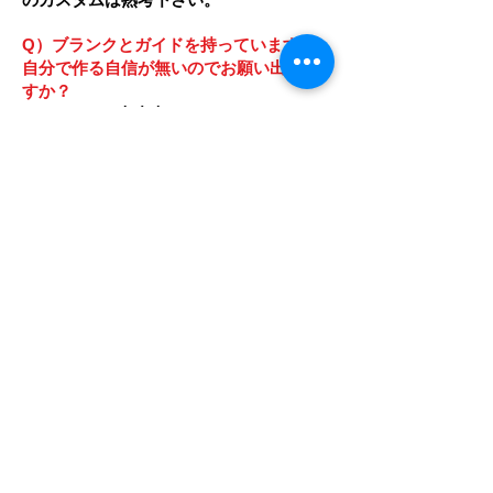
Q）ブランクとガイドを持っていますが
自分で作る自信が無いのでお願い出来ま
すか？
A）もちろん大丈夫です。
フルハンズは技術を提供する工房なので
全ての材料をお客様に揃えて頂いても大
歓迎です。足りないパーツはこちらでご
用意致しますので、
ご安心下さい。
Q）初めてお願いしたいのですがどうす
ればいいでしょうか？
A）まずはメールにてご連絡下さいま
せ。
ご希望の内容を確認、打合せさせて頂き
ます。
お手持ちのロッドや材料を郵送し
て頂きます。
完成したら郵送にて納品さ
せて頂きます。
※郵送の送料はお客様の
ご負担となります。
Q）福岡市内に住んでいます。持ち込み