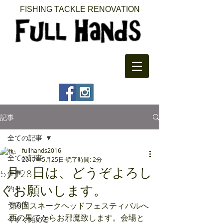
FISHING TACKLE RENOVATION​
記事
全ての記事
fullhands2016
全ての記事
2017年5月25日
読了時間: 2分
5月28日は、どうぞよろし
仕事
くお願いします。
釣り
その他
第6回スネークヘッドフェスティバルへ
西の果てからお邪魔致します。会場と
今すぐ始める