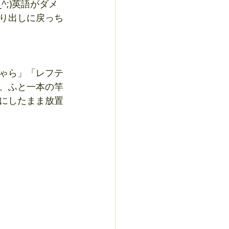
;)英語がダメ
り出しに戻っち
ゃら」「レフテ
、ふと一本の竿
プにしたまま放置