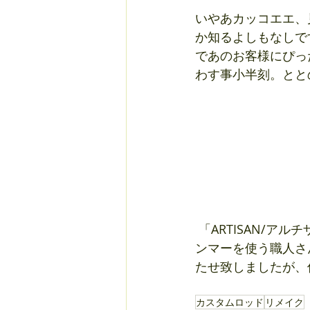
いやあカッコエエ、
か知るよしもなしで
であのお客様にぴった
わす事小半刻。とと
 「ARTISAN/アルチザン」とはフランス語で「職人」。この竿のオーナーさんは、仕事でハ
ンマーを使う職人さ
たせ致しましたが、何
カスタムロッド
リメイク