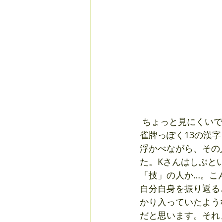
 ちょっと見にくいですが、「Many anglers, 釣士無双 many minds」とあり、その下に麻
雀牌っぽく13の漢
浮かべながら、その
た。Kさんはしぶと
「技」の人か…。こ
自分自身を振り返る
かり入っていたよう
だと思います。それ