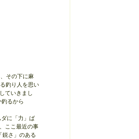
いる釣り人を思い
していきまし
か釣るから
ムダに「力」ば
、ここ最近の事
「鋭さ」のある